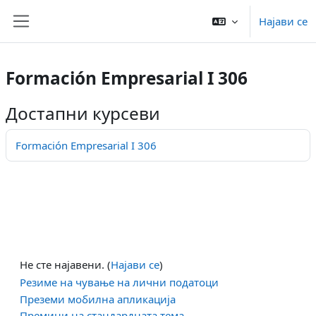
Оди до главна содржина
Најави се
Страничен панел
Formación Empresarial I 306
Достапни курсеви
Formación Empresarial I 306
Не сте најавени. (
Најави се
)
Резиме на чување на лични податоци
Преземи мобилна апликација
Премини на стандардната тема