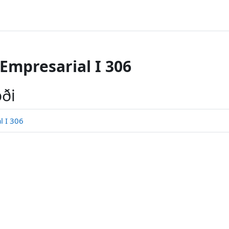
Empresarial I 306
oði
l I 306