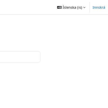
Íslenska ‎(is)‎
Innskrá