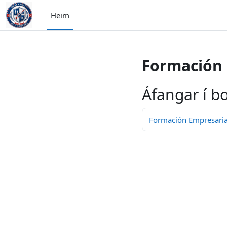
Farðu á aðalefni
Heim
Formación 
Áfangar í b
Formación Empresaria