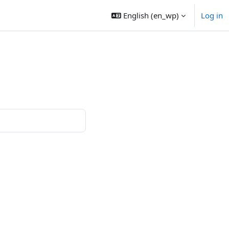
English ‎(en_wp)‎
Log in