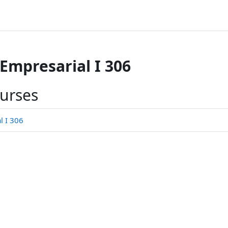
Empresarial I 306
ourses
l I 306